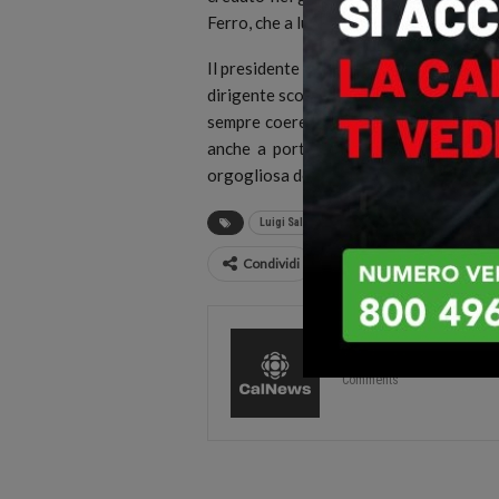
Ferro, che a lui deve molto del proprio p
Il presidente di Fare Calabria ha poi vo
dirigente scomparso: “Era un uomo di di
sempre coerente con i propri valori. L
anche a portare avanti, con lo stesso 
orgogliosa della sua identità”.
Luigi Salsini
Michele Traversa
morto
Condividi
CalNews
27585 Pos
Comments