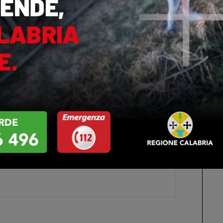
ercorso politico”, ha aggiunto Salsini.
luto sottolineare il valore umano oltre che politico del
alogo, capace di confrontarsi con tutti pur rimanendo
a sua perdita ci addolora profondamente, ma ci sprona
spirito, l’idea di una Calabria più forte, moderna e
ts
0