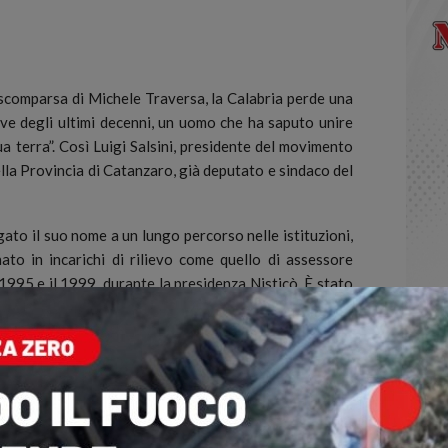
omparsa di Michele Traversa, la Calabria perde una
tive degli ultimi decenni, un uomo che ha saputo unire
 terra”. Così Luigi Salsini, presidente del movimento
ella Provincia di Catanzaro, già deputato e sindaco del
gato il suo nome a un lungo percorso nelle istituzioni,
nato in incarichi di rilievo come quello di assessore
1995 e il 1999, durante la presidenza Nisticò. È stato
periodo tra il 2011 e il 2012, ha ricoperto la carica di
ace di lasciare un’impronta concreta e duratura. Basti
diterranea, uno dei simboli più belli del suo impegno
to di più: ha formato una nuova classe dirigente, ha
corsi come quello dell’attuale sottosegretaria Wanda