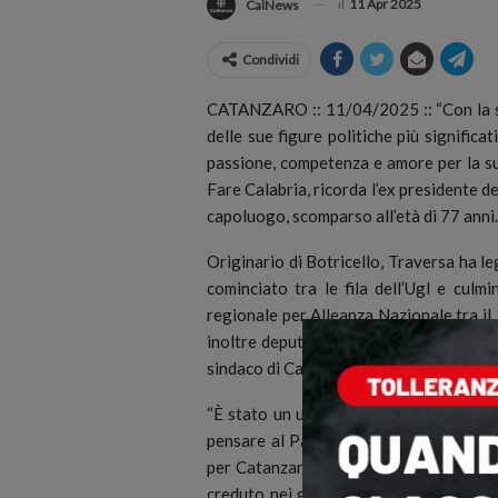
il
11 Apr 2025
CalNews
Condividi
CATANZARO :: 11/04/2025 :: “Con la sc
delle sue figure politiche più significa
passione, competenza e amore per la sua
Fare Calabria, ricorda l’ex presidente d
capoluogo, scomparso all’età di 77 anni.
Originario di Botricello, Traversa ha le
cominciato tra le fila dell’Ugl e culmi
regionale per Alleanza Nazionale tra il 
inoltre deputato e, seppur per un breve 
sindaco di Catanzaro.
“È stato un uomo delle istituzioni, cap
pensare al Parco della Biodiversità Me
per Catanzaro. Ma Traversa ha dato mol
creduto nei giovani, ha sostenuto per