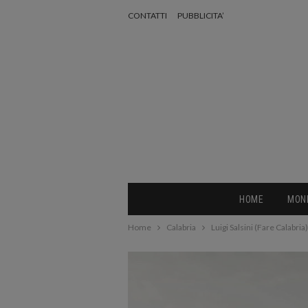
CONTATTI
PUBBLICITA’
HOME
MON
Home
Calabria
Luigi Salsini (Fare Calabria