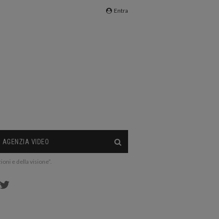
Entra
AGENZIA VIDEO
ioni e della visione”.
cebook
Twitter