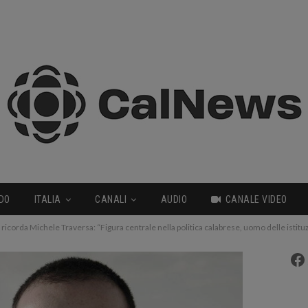
DO
ITALIA
CANALI
AUDIO
CANALE VIDEO
) ricorda Michele Traversa: “Figura centrale nella politica calabrese, uomo delle istituz
Fa