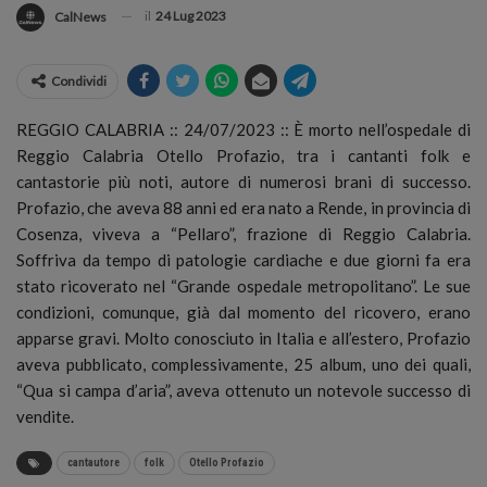
il
24 Lug 2023
CalNews
Condividi
REGGIO CALABRIA :: 24/07/2023 :: È morto nell’ospedale di
Reggio Calabria Otello Profazio, tra i cantanti folk e
cantastorie più noti, autore di numerosi brani di successo.
Profazio, che aveva 88 anni ed era nato a Rende, in provincia di
Cosenza, viveva a “Pellaro”, frazione di Reggio Calabria.
Soffriva da tempo di patologie cardiache e due giorni fa era
stato ricoverato nel “Grande ospedale metropolitano”. Le sue
condizioni, comunque, già dal momento del ricovero, erano
apparse gravi. Molto conosciuto in Italia e all’estero, Profazio
aveva pubblicato, complessivamente, 25 album, uno dei quali,
“Qua si campa d’aria”, aveva ottenuto un notevole successo di
vendite.
cantautore
folk
Otello Profazio