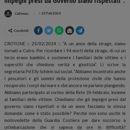
impegni presi da Governo siano rispettati”.
il
25 Feb 2024
CalNews
Condividi
CROTONE :: 25/02/2024 :: “A un anno della strage, siamo
tornati a Cutro. Per ricordare i 94 morti della strage, di cui un
terzo erano bambini, e sostenere i familiari delle vittime e i
superstiti che chiedono verità e giustizia”.
Li scrive la
segretaria Pd Elly Schlein sui social. “Abbiamo incontrato anche
i pescatori e gli uomini della protezione civile che hanno
recuperato i corpi dal mare e che ancora ne parlano piangendo.
Abbiamo partecipato al corteo della Rete 26 febbraio, insieme
ai familiari delle vittime. Chiediamo che gli impegni presi dal
governo siano rispettati e da un anno facciamo la stessa
domanda: come è stato possibile? Perché non sono uscite le
motovedette della Guardia Costiera per dare soccorso a
un’imbarcazione che si sapeva da ore in difficoltà?