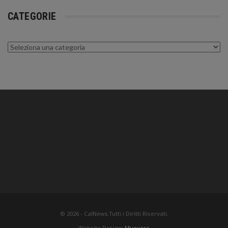
CATEGORIE
Categorie
© 2026 - CalNews.Tutti i Diritti Riservati.
Website Design:
Muovere