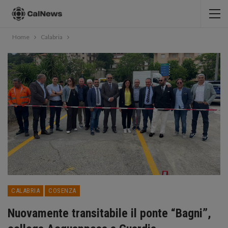
Home
Calabria
CALABRIA
COSENZA
Nuovamente transitabile il ponte “Bagni”,