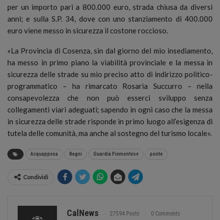
per un importo pari a 800.000 euro, strada chiusa da diversi
anni; e sulla S.P. 34, dove con uno stanziamento di 400.000
euro viene messo in sicurezza il costone roccioso.
«La Provincia di Cosenza, sin dal giorno del mio insediamento,
ha messo in primo piano la viabilità provinciale e la messa in
sicurezza delle strade su mio preciso atto di indirizzo politico-
programmatico – ha rimarcato Rosaria Succurro – nella
consapevolezza che non può esserci sviluppo senza
collegamenti viari adeguati; sapendo in ogni caso che la messa
in sicurezza delle strade risponde in primo luogo all’esigenza di
tutela delle comunità, ma anche al sostegno del turismo locale».
Acquappesa
Bagni
Guardia Piemontese
ponte
Condividi
CalNews
27594 Posts
0 Comments