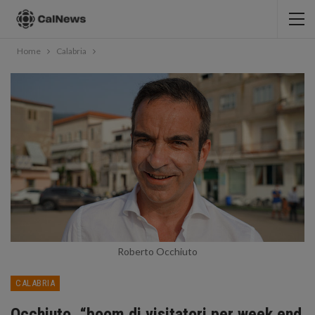
Home
Calabria
Roberto Occhiuto
CALABRIA
Occhiuto, “boom di visitatori per week end