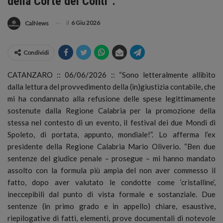
della Corte dei Conti”.
il
6 Giu 2026
CalNews
Condividi
CATANZARO :: 06/06/2026 :: “Sono letteralmente allibito
dalla lettura del provvedimento della (in)giustizia contabile, che
mi ha condannato alla refusione delle spese legittimamente
sostenute dalla Regione Calabria per la promozione della
stessa nel contesto di un evento, il festival dei due Mondi di
Spoleto, di portata, appunto, mondiale!”. Lo afferma l’ex
presidente della Regione Calabria Mario Oliverio.
“Ben due
sentenze del giudice penale – prosegue – mi hanno mandato
assolto con la formula più ampia del non aver commesso il
fatto, dopo aver valutato le condotte come ‘cristalline’,
ineccepibili dal punto di vista formale e sostanziale. Due
sentenze (in primo grado e in appello) chiare, esaustive,
riepilogative di fatti, elementi, prove documentali di notevole