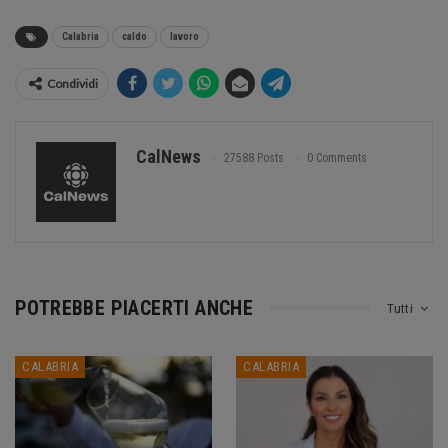
Calabria
caldo
lavoro
Condividi
CalNews
27588 Posts
0 Comments
POTREBBE PIACERTI ANCHE
Tutti
CALABRIA
CALABRIA