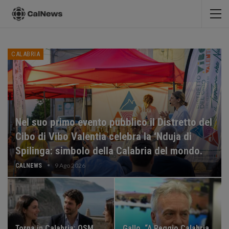
CALABRIA
Nel suo primo evento pubblico il Distretto del
Cibo di Vibo Valentia celebra la ‘Nduja di
Spilinga: simbolo della Calabria del mondo.
9 Ago 2026
CALNEWS
Torna in Calabria: OSM
Gallo, “A Reggio Calabria