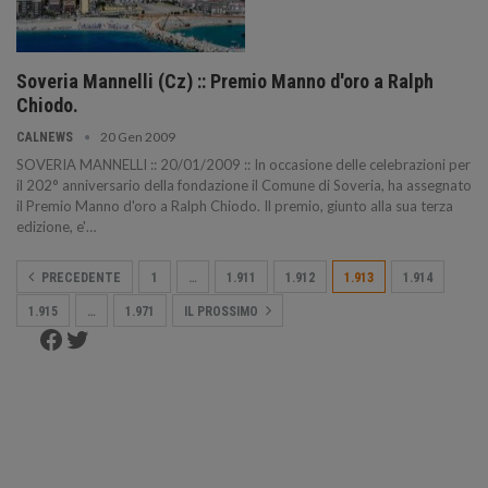
Soveria Mannelli (Cz) :: Premio Manno d'oro a Ralph
Chiodo.
20 Gen 2009
CALNEWS
SOVERIA MANNELLI :: 20/01/2009 :: In occasione delle celebrazioni per
il 202° anniversario della fondazione il Comune di Soveria, ha assegnato
il Premio Manno d'oro a Ralph Chiodo. Il premio, giunto alla sua terza
edizione, e'…
PRECEDENTE
1
…
1.911
1.912
1.913
1.914
1.915
…
1.971
IL PROSSIMO
Facebook
Twitter