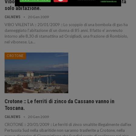
Vibo Valentia :: Scoppia bombola del gas, danneggiata
solo abitazione.
20 Gen 2009
CALNEWS
VIBO VALENTIA :: 20/01/2009 :: Lo scoppio di una bombola di gas ha
danneggiato l'abitazione di un donna di 85 anni. Il fatto e' avvenuto
intorno alle 8,30 di stamattina ad Orsigliadi, una frazione di Rombiolo,
nel vibonese. La
…
CROTONE
Crotone :: Le ferriti di zinco da Cassano vanno in
Toscana.
20 Gen 2009
CALNEWS
CROTONE :: 20/01/2009 :: Le ferriti di zinco smaltite illegalmente dall’ex
Pertusola Sud nella sibaritide non saranno trasferite a Crotone, nella