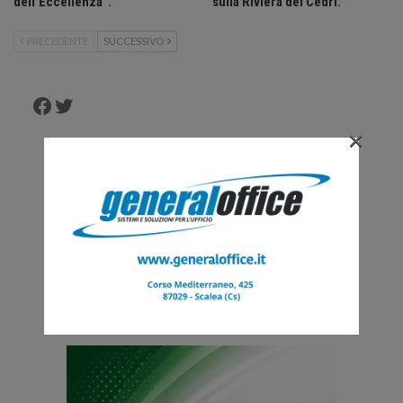
dell’Eccellenza”.
sulla Riviera dei Cedri.
PRECEDENTE
SUCCESSIVO
Facebook
Twitter
×