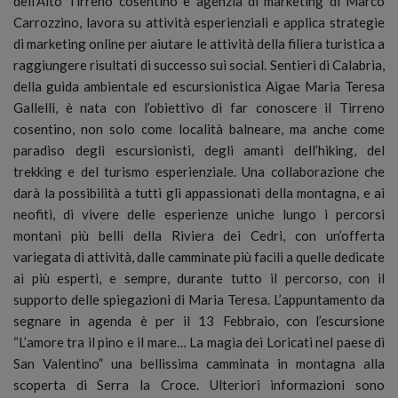
dell’Alto Tirreno cosentino e agenzia di marketing di Marco
Carrozzino, lavora su attività esperienziali e applica strategie
di marketing online per aiutare le attività della filiera turistica a
raggiungere risultati di successo sui social. Sentieri di Calabria,
della guida ambientale ed escursionistica Aigae Maria Teresa
Gallelli, è nata con l’obiettivo di far conoscere il Tirreno
cosentino, non solo come località balneare, ma anche come
paradiso degli escursionisti, degli amanti dell’hiking, del
trekking e del turismo esperienziale. Una collaborazione che
darà la possibilità a tutti gli appassionati della montagna, e ai
neofiti, di vivere delle esperienze uniche lungo i percorsi
montani più belli della Riviera dei Cedri, con un’offerta
variegata di attività, dalle camminate più facili a quelle dedicate
ai più esperti, e sempre, durante tutto il percorso, con il
supporto delle spiegazioni di Maria Teresa. L’appuntamento da
segnare in agenda è per il 13 Febbraio, con l’escursione
“L’amore tra il pino e il mare… La magia dei Loricati nel paese di
San Valentino” una bellissima camminata in montagna alla
scoperta di Serra la Croce. Ulteriori informazioni sono