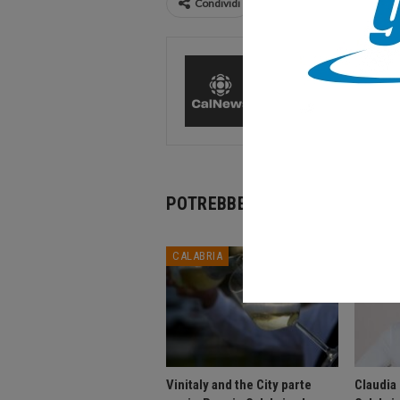
Condividi
CalNews
27588 Pos
Comments
POTREBBE PIACERTI ANCHE
CALABRIA
CALABR
Vinitaly and the City parte
Claudia