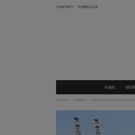
CONTATTI
PUBBLICITA’
HOME
MON
Home
Calabria
Porto Gioia Tauro rischia d