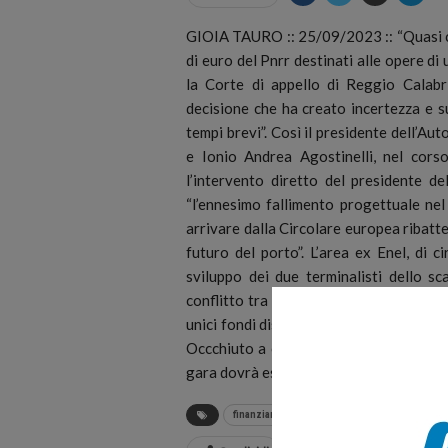
GIOIA TAURO :: 25/09/2023 :: “Quasi ce
di euro del Pnrr destinati alle opere di
la Corte di appello di Reggio Calabr
decisione che ha creato incertezza e su
tempi brevi”. Così il presidente dell’Au
e Ionio Andrea Agostinelli, nel cors
l’intervento diretto del presidente d
“l’ennesimo fallimento progettuale ne
arrivare dalla Circolare europea ribatte
futuro del porto”. L’area ex Enel, di c
sviluppo dei due terminalisti dello s
conflitto tra un ente della Regione e lo
unici fondi disponibili con il Pnrr per il
Occchiuto a cercare una soluzione che r
gara dovrà essere definito entro il 31 
finanziamenti
Gioia Tauro
Pnrr
po