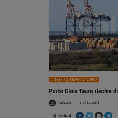
CALABRIA
REGGIO CALABRIA
Porto Gioia Tauro rischia di
il
25 Set 2023
CalNews
Condividi