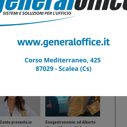
ts
0
Altri Di Autore
IA
CALABRIA
 Conte presenta in
Enogastronomia: ad Alberto