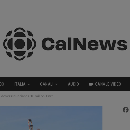
DO
ITALIA
CANALI
AUDIO
CANALE VIDEO
i dover rinunciare a 10 milioni Pnrr.
Fa