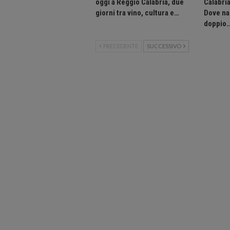
oggi a Reggio Calabria, due
Calabria
giorni tra vino, cultura e…
Dove nas
doppio
PRECEDENTE
SUCCESSIVO