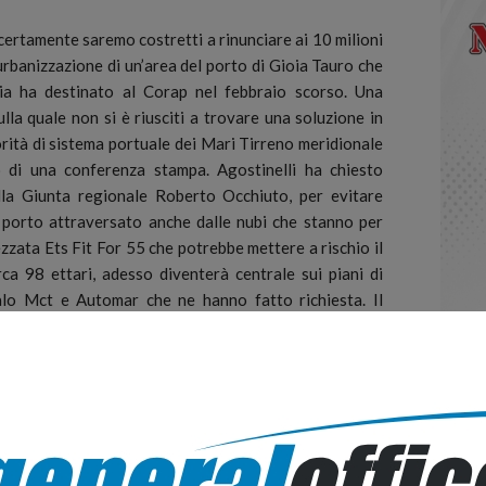
rtamente saremo costretti a rinunciare ai 10 milioni
 urbanizzazione di un’area del porto di Gioia Tauro che
ia ha destinato al Corap nel febbraio scorso.
Una
lla quale non si è riusciti a trovare una soluzione in
torità di sistema portuale dei Mari Tirreno meridionale
o di una conferenza stampa. Agostinelli ha chiesto
ella Giunta regionale Roberto Occhiuto, per evitare
l porto attraversato anche dalle nubi che stanno per
zzata Ets Fit For 55 che potrebbe mettere a rischio il
irca 98 ettari, adesso diventerà centrale sui piani di
calo Mct e Automar che ne hanno fatto richiesta. Il
 Stato rischia di creare ulteriore panico e azzerare gli
 Porto di Gioia Tauro. Da qui l’appello di Agostinelli ad
iesca in extremis a salvare quei fondi il cui bando di
dicembre prossimo.
rto