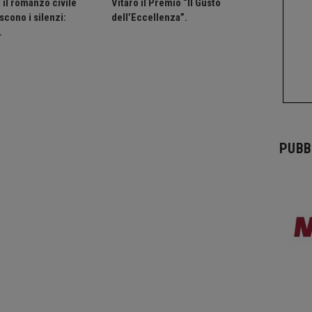
 il romanzo civile
Vitaro il Premio “Il Gusto
cono i silenzi:
dell’Eccellenza”.
…
PUBB