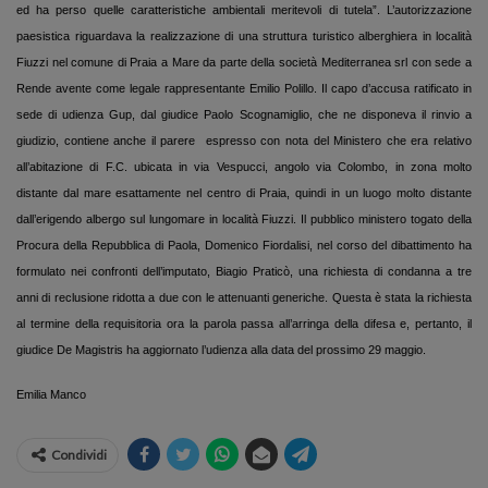
ed ha perso quelle caratteristiche ambientali meritevoli di tutela”. L’autorizzazione
paesistica riguardava la realizzazione di una struttura turistico alberghiera in località
Fiuzzi nel comune di Praia a Mare da parte della società Mediterranea srl con sede a
Rende avente come legale rappresentante Emilio Polillo. Il capo d’accusa ratificato in
sede di udienza Gup, dal giudice Paolo Scognamiglio, che ne disponeva il rinvio a
giudizio, contiene anche il parere
espresso con nota del Ministero che era relativo
all’abitazione di F.C. ubicata in via Vespucci, angolo via Colombo, in zona molto
distante dal mare esattamente nel centro di Praia, quindi in un luogo molto distante
dall’erigendo albergo sul lungomare in località Fiuzzi. Il pubblico ministero togato della
Procura della Repubblica di Paola, Domenico Fiordalisi, nel corso del dibattimento ha
formulato nei confronti dell’imputato, Biagio Praticò, una richiesta di condanna a tre
anni di reclusione ridotta a due con le attenuanti generiche. Questa è stata la richiesta
al termine della requisitoria ora la parola passa all’arringa della difesa e, pertanto, il
giudice De Magistris ha aggiornato l’udienza alla data del prossimo 29 maggio.
Emilia Manco
Condividi