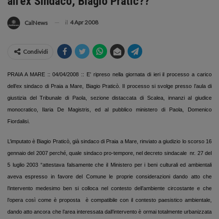
all'ex Sindaco, Biagio Pratic??
il
4 Apr 2008
CalNews
Condividi
PRAIA A MARE :: 04/04/2008 :: E’ ripreso nella giornata di ieri il processo a carico
dell’ex sindaco di Praia a Mare, Biagio Praticò. Il processo si svolge presso l’aula di
giustizia del Tribunale di Paola, sezione distaccata di Scalea, innanzi al giudice
monocratico, Ilaria De Magistris, ed al pubblico ministero di Paola, Domenico
Fiordalisi.
L’imputato è Biagio Praticò, già sindaco di Praia a Mare, rinviato a giudizio lo scorso 16
gennaio del 2007 perché, quale sindaco pro-tempore, nel decreto sindacale
nr. 27 del
5 luglio 2003 “attestava falsamente che il Ministero per i beni culturali ed ambientali
aveva espresso in favore del Comune le proprie considerazioni dando atto che
l’intervento medesimo ben si colloca nel contesto dell’ambiente circostante e che
l’opera così come è proposta
è compatibile con il contesto paesistico ambientale,
dando atto ancora che l’area interessata dall’intervento è ormai totalmente urbanizzata