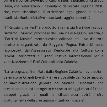
offre tre concerti-evento di calibro internazionale, unici al Sud
Italia, che valorizzano il calendario dell’estate reggina 2018
che, come ricordiamo, si arricchisce ogni giorno di nuove
manifestazioni e iniziative in costante aggiornamento”.
Il “Reggio Live Fest” è prodotto in sinergia tra i due festival
“Alziamo il Sipario”, promosso dal Comune di Reggio Calabria, e
“Fatti di Musica”, trentaduesima edizione del Live d’autore
diretto e organizzato da Ruggero Pegna. Entrambi sono
riconosciuti dall’Assessorato Regionale alla Cultura come
“Eventi Storicizzati” e “Grandi Festival Internazionali” per la
valorizzazione dei Beni Culturali della Calabria.
“La rassegna, cofinanziata dalla Regione Calabria – evidenzia il
delegato ai Grandi Eventi – è resa possibile dal forte impulso
dell’Amministrazione guidata dal Sindaco Falcomatà, che
presentando questo progetto è riuscita ad aggiudicarsi i fondi
europei grazie ai quali la cittadinanza potrà fruire
gratuitamente della prestigiosa iniziativa musicale”.