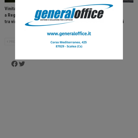
Vinitaly and the City parte oggi
Consiglio regionale della
a Reggio Calabria, due giorni
Calabria approva
tra vino, cultura e…
assestamento e variazioni
bilancio…
PRECEDENTE
SUCCESSIVO
Facebook
Twitter