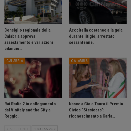
Consiglio regionale della
Accoltella coetaneo alla gola
Calabria approva
durante litigio, arrestato
assestamento e variazioni
sessantenne.
bilancio…
CALABRIA
CALABRIA
Rai Radio 2 in collegamento
Nasce a Gioia Tauro il Premio
dal Vinitaly and the City a
Civico “Stesicoro”:
Reggio.
riconoscimento a Carla…
PRECEDENTE
SUCCESSIVO