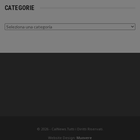
CATEGORIE
Categorie
© 2026 - CalNews.Tutti i Diritti Riservati.
Website Design:
Muovere