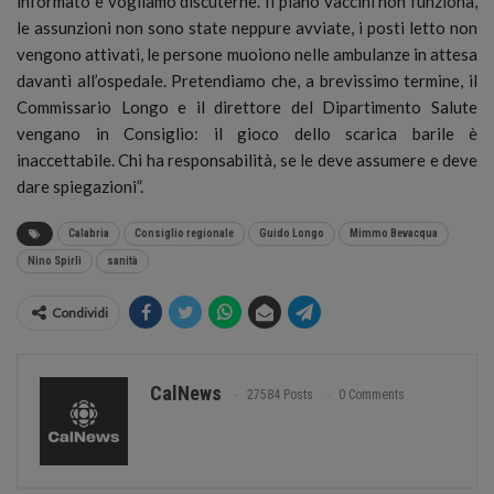
informato e vogliamo discuterne. Il piano vaccini non funziona,
le assunzioni non sono state neppure avviate, i posti letto non
vengono attivati, le persone muoiono nelle ambulanze in attesa
davanti all’ospedale. Pretendiamo che, a brevissimo termine, il
Commissario Longo e il direttore del Dipartimento Salute
vengano in Consiglio: il gioco dello scarica barile è
inaccettabile. Chi ha responsabilità, se le deve assumere e deve
dare spiegazioni”.
Calabria
Consiglio regionale
Guido Longo
Mimmo Bevacqua
Nino Spirlì
sanità
Condividi
CalNews
27584 Posts
0 Comments