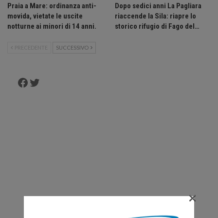
Praia a Mare: ordinanza anti-
Dopo sedici anni La Pagliara
movida, vietate le uscite
riaccende la Sila: riapre lo
notturne ai minori di 14 anni.
storico rifugio di Fago del…
PRECEDENTE
SUCCESSIVO
Facebook
Twitter
×