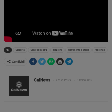
Calabria
Centrosinistra
elezioni
Movimento 5 Stelle
regionali
Condividi
CalNews
27591 Posts
0 Comments