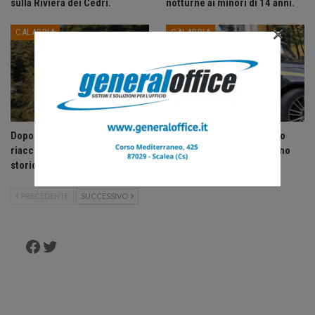
sulla Riviera dei Cedri.
notturne ai minori di 14 anni.
×
CALABRIA
CALABRIA
Dopo sedici anni La Pagliara
Lavoratori senza contratto
riaccende la Sila: riapre lo
scoperti sul litorale Tirreno
storico rifugio di Fago del…
Cosentino.
PRECEDENTE
SUCCESSIVO
Facebook
Twitter