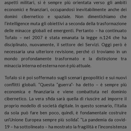
aspetti militari, si è sempre più orientata verso gli ambiti
economici e finanziari, occupandosi inevitabilmente anche dei
domini cibernetico e spaziale. Non dimentichiamo che
l’intelligence muta gli obiettivi a seconda della trasformazione
delle minacce globali ed emergenti. Pertanto – ha continuato
Tofalo – nel 2007 è stata emanata la legge n.124 che ha
disciplinato, nuovamente, il settore dei Servizi. Oggi però è
necessaria una ulteriore revisione, perché ci troviamo in un
mondo profondamente trasformato e la distinzione tra
minaccia interna ed esterna non è più attuale.
Tofalo si è poi soffermato sugli scenari geopolitici e sui nuovi
conflitti globali. “Questa “guerra”- ha detto – è sempre più
economica e finanziaria e viene combattuta nel dominio
cibernetico. La vera sfida sarà quella di riuscire ad imporre il
proprio modello di società digitale. In questo scenario, l’Italia
da sola può fare ben poco, quindi, è fondamentale costruire
un’Unione Europea sempre più solida”. “La pandemia da covid-
19 – ha sottolineato – ha mostrato la fragilità e l’inconsistenza