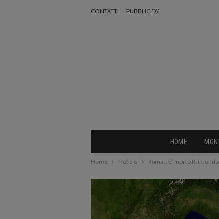
CONTATTI
PUBBLICITA’
HOME
MON
Home
Notizie
Roma :: E’ morto Raimondo 