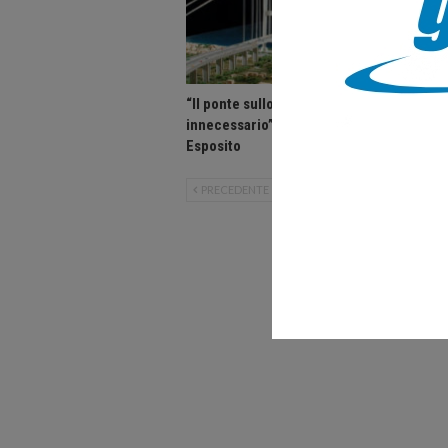
“Il ponte sullo Stretto
“In Cala
innecessario” di Enrico
Enrico 
Esposito
PRECEDENTE
SUCCESSIVO