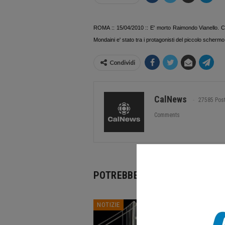
ROMA :: 15/04/2010 :: E' morto Raimondo Vianello. Con
Mondaini e' stato tra i protagonisti del piccolo scher
Condividi
CalNews
27585 Pos
Comments
POTREBBE PIACERTI ANCHE
NOTIZIE
NOTIZI