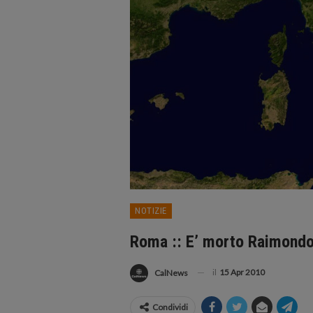
NOTIZIE
Roma :: E’ morto Raimondo
il
15 Apr 2010
CalNews
Condividi