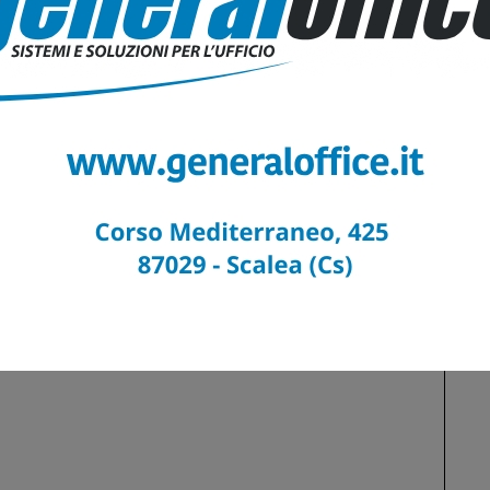
bria con Alvaro” di
“Tastiera o testiera?” di
Esposito
Enrico Esposito