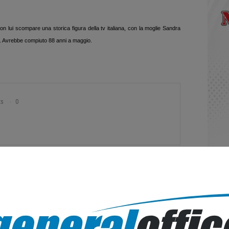
 lui scompare una storica figura della tv italiana, con la moglie Sandra
mo. Avrebbe compiuto 88 anni a maggio.
ts
0
Altri Di Autore
E
NOTIZIE