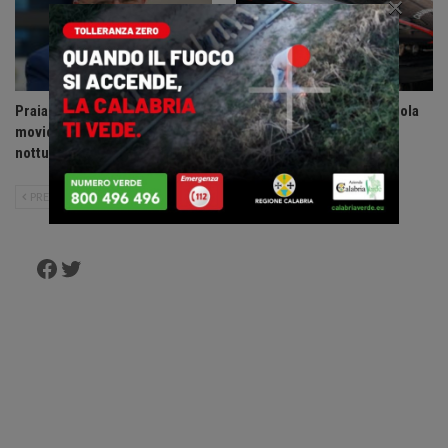
×
Praia a Mare: ordinanza anti-
Accoltella coetaneo alla gola
movida, vietate le uscite
durante litigio, arrestato
notturne ai minori di 14 anni.
sessantenne.
PRECEDENTE
SUCCESSIVO
Facebook
Twitter