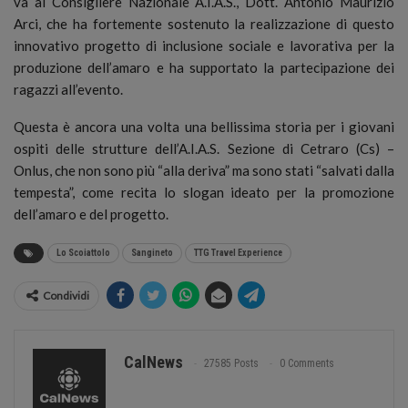
va al Consigliere Nazionale A.I.A.S., Dott. Antonio Maurizio
Arci, che ha fortemente sostenuto la realizzazione di questo
innovativo progetto di inclusione sociale e lavorativa per la
produzione dell’amaro e ha supportato la partecipazione dei
ragazzi all’evento.
Questa è ancora una volta una bellissima storia per i giovani
ospiti delle strutture dell’A.I.A.S. Sezione di Cetraro (Cs) –
Onlus, che non sono più “alla deriva” ma sono stati “salvati dalla
tempesta”, come recita lo slogan ideato per la promozione
dell’amaro e del progetto.
Lo Scoiattolo
Sangineto
TTG Travel Experience
Condividi
CalNews
27585 Posts
0 Comments