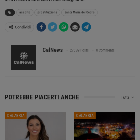
assolto
prostituzione
Santa Maria del Cedro
Condividi
CalNews
27589 Posts
0 Comments
POTREBBE PIACERTI ANCHE
Tutti
CALABRIA
CALABRIA