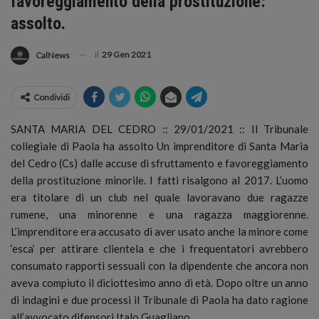
favoreggiamento della prostituzione:
assolto.
il
29 Gen 2021
CalNews
Condividi
SANTA MARIA DEL CEDRO :: 29/01/2021 :: Il Tribunale
collegiale di Paola ha assolto Un imprenditore di Santa Maria
del Cedro (Cs) dalle accuse di sfruttamento e favoreggiamento
della prostituzione minorile. I fatti risalgono al 2017.
L’uomo
era titolare di un club nel quale lavoravano due ragazze
rumene, una minorenne e una ragazza maggiorenne.
L’imprenditore era accusato di aver usato anche la minore come
‘esca’ per attirare clientela e che i frequentatori avrebbero
consumato rapporti sessuali con la dipendente che ancora non
aveva compiuto il diciottesimo anno di età. Dopo oltre un anno
di indagini e due processi il Tribunale di Paola ha dato ragione
all’avvocato difensori Italo Guagliano.