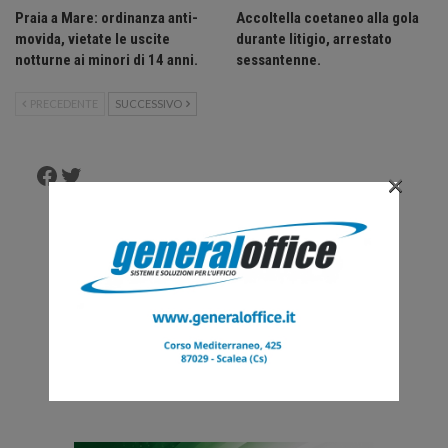
Praia a Mare: ordinanza anti-
Accoltella coetaneo alla gola
movida, vietate le uscite
durante litigio, arrestato
notturne ai minori di 14 anni.
sessantenne.
PRECEDENTE
SUCCESSIVO
Facebook
Twitter
×