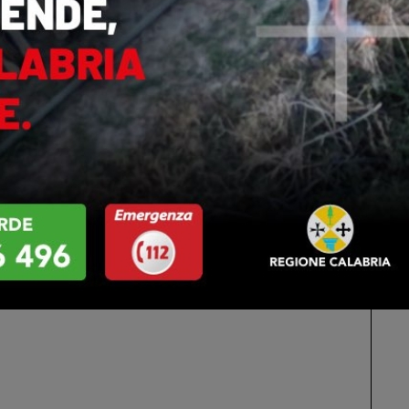
IA
CALABRIA
o regionale della
Praia a Mare: ordinanza anti-
a approva
movida, vietate le uscite
mento e variazioni
notturne ai minori di 14 anni.
o…