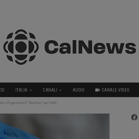
DO
ITALIA
CANALI
AUDIO
CANALE VIDEO
to 15 gennaio il “Vax Day” per tutti.
Fa