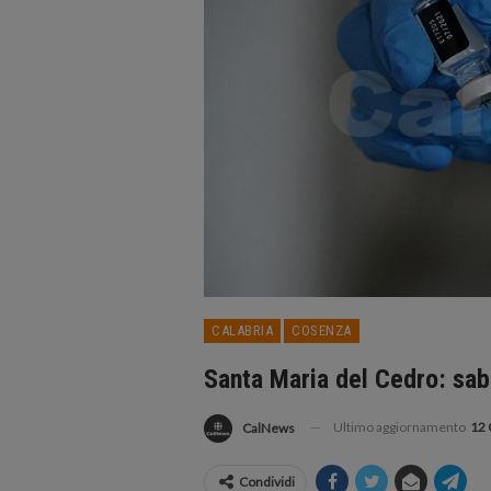
CALABRIA
COSENZA
Santa Maria del Cedro: saba
Ultimo aggiornamento
12 
CalNews
Condividi