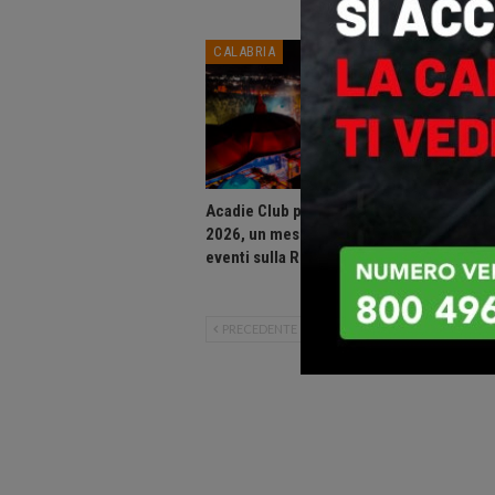
CALABRIA
CALABR
Acadie Club presenta: Agosto
Consigli
2026, un mese di grandi
Calabri
eventi sulla Riviera dei Cedri.
assesta
bilanci
PRECEDENTE
SUCCESSIVO