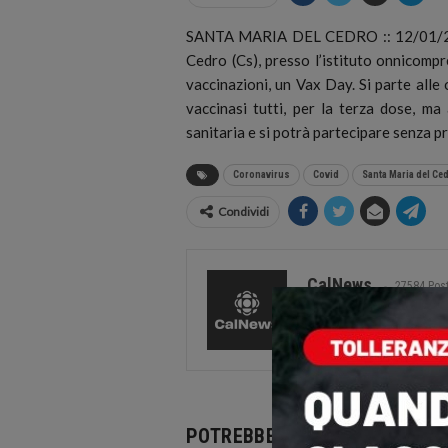
SANTA MARIA DEL CEDRO :: 12/01/2022
Cedro (Cs), presso l’istituto onnicompr
vaccinazioni, un Vax Day.
Si parte alle 
vaccinasi tutti, per la terza dose, ma
sanitaria e si potrà partecipare senza p
Coronavirus
Covid
Santa Maria del Ce
Condividi
CalNews
27584 Pos
Comments
POTREBBE PIACERTI ANCHE