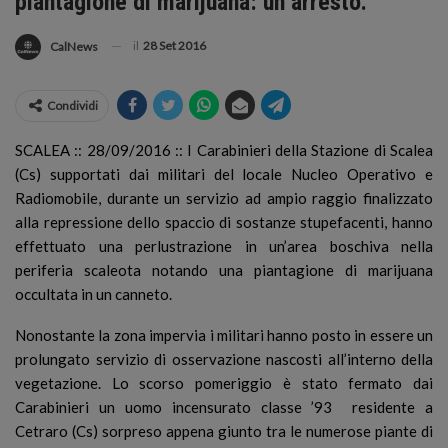
piantagione di marijuana: un arresto.
il
28 Set 2016
CalNews
Condividi
SCALEA :: 28/09/2016 :: I Carabinieri della Stazione di Scalea
(Cs) supportati dai militari del locale Nucleo Operativo e
Radiomobile, durante un servizio ad ampio raggio finalizzato
alla repressione dello spaccio di sostanze stupefacenti, hanno
effettuato una perlustrazione in un’area boschiva nella
periferia scaleota notando una piantagione di marijuana
occultata in un canneto.
Nonostante la zona impervia i militari hanno posto in essere un
prolungato servizio di osservazione nascosti all’interno della
vegetazione. Lo scorso pomeriggio è stato fermato dai
Carabinieri un uomo incensurato classe ’93 residente a
Cetraro (Cs) sorpreso appena giunto tra le numerose piante di