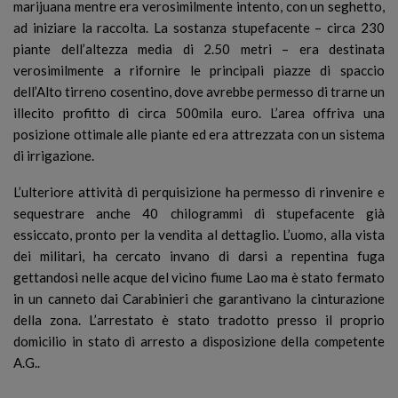
marijuana mentre era verosimilmente intento, con un seghetto,
ad iniziare la raccolta. La sostanza stupefacente – circa 230
piante dell’altezza media di 2.50 metri – era destinata
verosimilmente a rifornire le principali piazze di spaccio
dell’Alto tirreno cosentino, dove avrebbe permesso di trarne un
illecito profitto di circa 500mila euro. L’area offriva una
posizione ottimale alle piante ed era attrezzata con un sistema
di irrigazione.
L’ulteriore attività di perquisizione ha permesso di rinvenire e
sequestrare anche 40 chilogrammi di stupefacente già
essiccato, pronto per la vendita al dettaglio. L’uomo, alla vista
dei militari, ha cercato invano di darsi a repentina fuga
gettandosi nelle acque del vicino fiume Lao ma è stato fermato
in un canneto dai Carabinieri che garantivano la cinturazione
della zona. L’arrestato è stato tradotto presso il proprio
domicilio in stato di arresto a disposizione della competente
A.G..