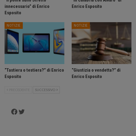
“Il ponte sullo Stretto
“In Calabria con Alvaro” di
innecessario” di Enrico
Enrico Esposito
Esposito
NOTIZIE
NOTIZIE
“Tastiera o testiera?” di Enrico
“Giustizia o vendetta?” di
Esposito
Enrico Esposito
PRECEDENTE
SUCCESSIVO
Facebook
Twitter