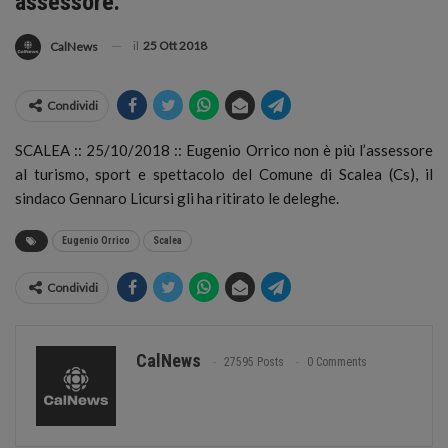
assessore.
il
25 Ott 2018
CalNews
Condividi
SCALEA :: 25/10/2018 :: Eugenio Orrico non è più l’assessore
al turismo, sport e spettacolo del Comune di Scalea (Cs), il
sindaco Gennaro Licursi gli ha ritirato le deleghe.
Eugenio Orrico
Scalea
Condividi
CalNews
27595 Posts
0 Comments