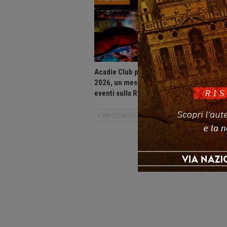
Acadie Club presenta: Agosto
Praia a 
2026, un mese di grandi
movida, 
eventi sulla Riviera dei Cedri.
notturne
PRECEDENTE
SUCCESSIVO