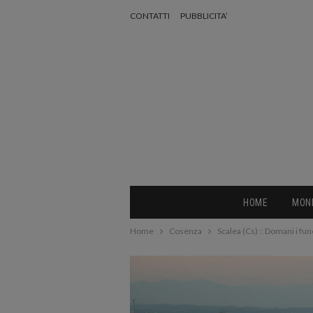
CONTATTI
PUBBLICITA’
HOME
MON
Home
Cosenza
Scalea (Cs) :: Domani i fun