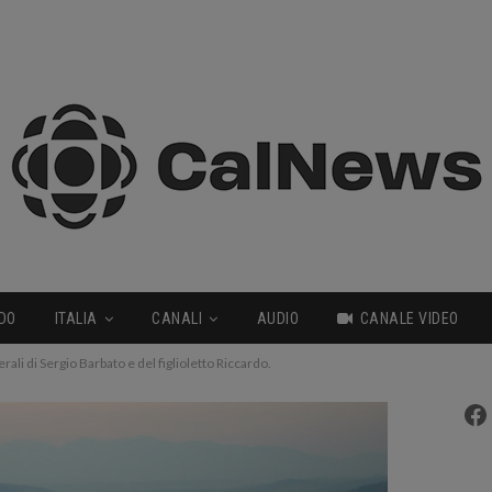
DO
ITALIA
CANALI
AUDIO
CANALE VIDEO
erali di Sergio Barbato e del figlioletto Riccardo.
Fa