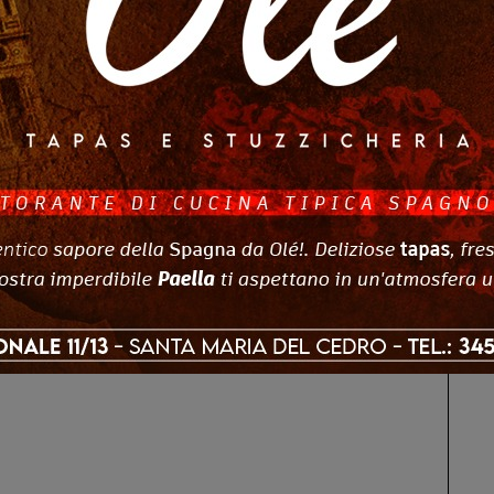
Mare: ordinanza anti-
Dopo sedici anni La Pagliara
vietate le uscite
riaccende la Sila: riapre lo
 ai minori di 14 anni.
storico rifugio di Fago del…