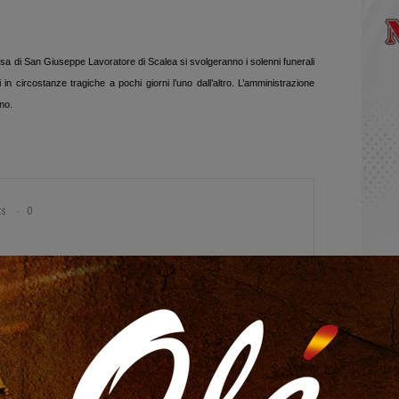
sa di San Giuseppe Lavoratore di Scalea si svolgeranno i solenni funerali
in circostanze tragiche a pochi giorni l’uno dall’altro. L’amministrazione
ino.
ts
0
Altri Di Autore
IA
CALABRIA