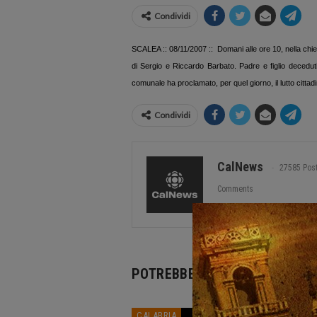
Condividi
SCALEA :: 08/11/2007 :: Domani alle ore 10, nella chie
di Sergio e Riccardo Barbato. Padre e figlio deceduti 
comunale ha proclamato, per quel giorno, il lutto cittad
Condividi
CalNews
27585 Pos
Comments
POTREBBE PIACERTI ANCHE
CALABRIA
CALABR