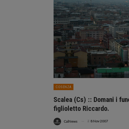
COSENZA
Scalea (Cs) :: Domani i fun
figlioletto Riccardo.
il
8 Nov 2007
CalNews