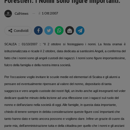
Forestieri: i Nonni sono figure importanti.
il
1 Ott 2007
CalNews
Condividi
SCALEA :: 01/10/2007 :: “Il 2 ottobre si festeggiano i nonni. La festa oramai è
istituzionalizzata e ricade il 2 ottobre, data dedicata ai santissimi Angeli, a conferma del
fatto che i nonni sono gli angeli custodi dei ragazzi. I nonni sono figure importantissime,
fulcro della famiglia e della nostra intera società.
Per l’occasione voglio invitare le scuole medie ed elementari di Scalea e gli alunni a
pensare ed eventualmente ripensare al valore del nonno, depositario di tanta
saggezza e vero angelo custode dei nostri figli, un invito anche agli insegnanti nel voler
dedicare qualche minuto della lezione ad una riflessione con i ragazzi sul ruolo del
nonno e dell’anziano nella società di oggi. Alle famiglie, in questa data importante,
chiedo di tenere sempre in debita considerazione queste figure così importanti che
tanto hanno dato e tanto ancora possono e vogliono dare. Infine un grazie di cuore da
parte mia, dell’amministrazione tutta e della cittadina per quello che i nonni e gli anziani