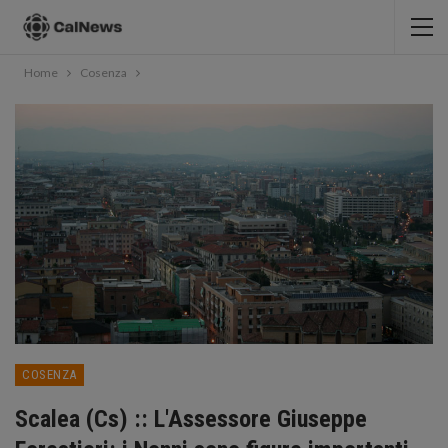
Home
Cosenza
COSENZA
Scalea (Cs) :: L'Assessore Giuseppe