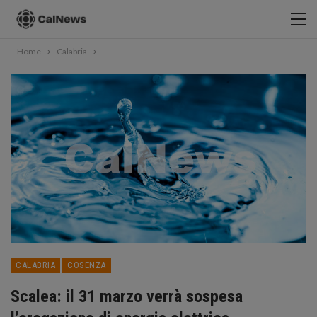
Home
Calabria
CALABRIA
COSENZA
Scalea: il 31 marzo verrà sospesa