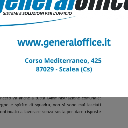
aggio e senso delle istituzioni, ha affrontato questa
ai arretrare di un passo rispetto ai suoi doveri verso
i: era un’offesa verso tutti i cittadini che liberamente
hanno scelto come sindaco.
io Russo
rende giustizia a Scalea e ai suoi cittadini. La politica
 è ricorso giudiziario, ma impegno quotidiano. Non è
de una parentesi che ha cercato di indebolire la nostra
ti, uniti e determinati a costruire insieme il futuro che
alla città di Scalea, che mi ha sempre sostenuto con
sincero va anche a tutta l’Amministrazione comunale:
gno e spirito di squadra, non si sono mai lasciati
ontinuato a lavorare senza sosta per dare risposte