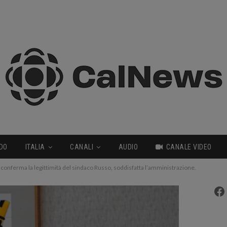
DO
ITALIA
CANALI
AUDIO
CANALE VIDEO
la conferma la legittimità del sindaco Russo, soddisfatta l’amministrazione.
Fa