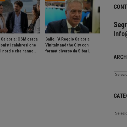
CONT
Segn
info
n Calabria: OSM cerca
Gallo, “A Reggio Calabria
onisti calabresi che
Vinitaly and the City con
al nord e che hanno…
format diverso da Sibari.
ARCH
Archivi
CATE
Catego