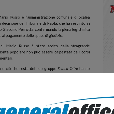
ario Russo e l’amministrazione comunale di Scalea
decisione del Tribunale di Paola, che ha respinto in
aco Giacomo Perrotta, confermando la piena legittimità
e al pagamento delle spese di giudizio.
ile: Mario Russo è stato scelto dalla stragrande
olontà popolare non può essere calpestata da ricorsi
mentali.
a e ciò che resta del suo gruppo
Scalea Oltre
hanno
ca: un agire spinto da rancore personale, da ossessioni
amore per la città. È un atteggiamento che ferisce la
zioni e tradisce la fiducia dei cittadini.
e. Scalea merita serenità, orgoglio e speranza. E non
ella gente provi a ribaltare l’esito delle urne con
n il confronto democratico.