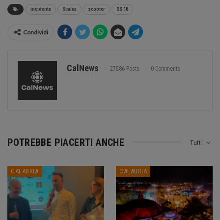
incidente
Scalea
scooter
SS 18
Condividi
CalNews
27586 Posts
0 Comments
POTREBBE PIACERTI ANCHE
Tutti
CALABRIA
CALABRIA