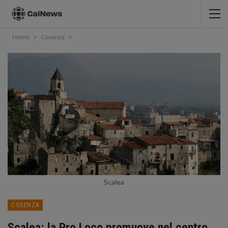
Home
Cosenza
Scalea
COSENZA
Scalea: la Pro Loco promuove nel centro