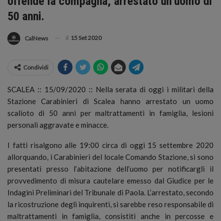
offende la compagna, arrestato un’uomo di
50 anni.
il
15 Set 2020
CalNews
Condividi
SCALEA :: 15/09/2020 :: Nella serata di oggi i militari della
Stazione Carabinieri di Scalea hanno arrestato un uomo
scalioto di 50 anni per maltrattamenti in famiglia, lesioni
personali aggravate e minacce.
I fatti risalgono alle 19:00 circa di oggi 15 settembre 2020
allorquando, i Carabinieri del locale Comando Stazione, si sono
presentati presso l’abitazione dell’uomo per notificargli il
provvedimento di misura cautelare emesso dal Giudice per le
Indagini Preliminari del Tribunale di Paola. L’arrestato, secondo
la ricostruzione degli inquirenti, si sarebbe reso responsabile di
maltrattamenti in famiglia, consistiti anche in percosse e