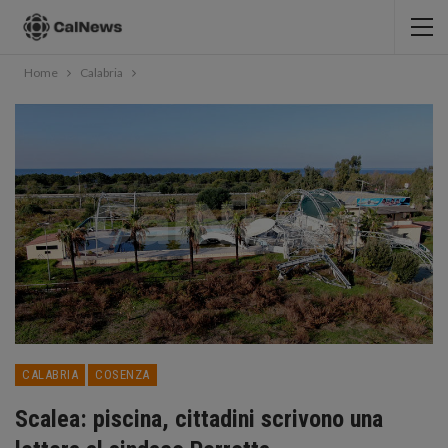
Home
Calabria
CALABRIA
COSENZA
Scalea: piscina, cittadini scrivono una