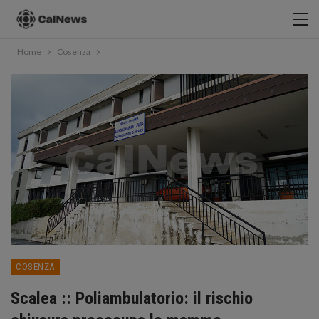
Home
Cosenza
COSENZA
Scalea :: Poliambulatorio: il rischio