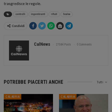
trasgredisce le regole.
controlli
ingombranti
rifiuti
Scalea
Condividi
CalNews
27584 Posts
0 Comments
POTREBBE PIACERTI ANCHE
Tutti
CALABRIA
CALABRIA