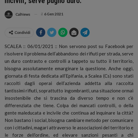
incivili, serve pugno duro.
il
6 Gen 2021
CalNews
Condividi
SCALEA :: 06/01/2021 :: Non servono post su Facebook per
risolvere il problema dell’abbandono dei rifiuti per strada, serve
un duro contrasto e controlli a tappeto su tutto il territorio,
bisogna assolutamente emarginare la questione.
Anche oggi,
giornata di festa dedicata all’Epifania, a Scalea (Cs) sono stati
raccolti dagli operai dell’azienda addetta alla raccolta
tantissimi rifiuti, soprattutto ingombranti, una situazione ormai
insostenibile che si trascina da diverso tempo e non c’è
differenziata che tiene. Colpa dei mancati controlli, o della
gente maleducata e incivile che continua ad inquinare la città?
Non bastano i social, bisogna cambiare metodo per comunicare
con i cittadini, magari attraverso le associazioni del territorio e
le forze dell’ordine, ed elevare sanzioni pesanti a chi