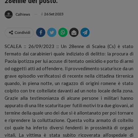
28enne del posto.
il
26 Set 2023
CalNews
Condividi
SCALEA :: 26/09/2023 :: Un 28enne di Scalea (Cs) è stato
fermato dai carabinieri quale indiziato di delitto: la procura di
Paola ipotizza per lui accuse di tentato omicidio e porto di armi
od oggetti atti ad offendere.
Il provvedimento scaturisce da un
grave episodio verificatosi di recente nella cittadina tirrenica
quando, in piena notte, un ragazzo di origini romene è stato
colpito con tre coltellate davanti ad un noto locale della zona.
Grazie alla testimonianza di alcune persone i militari hanno
appurato di una lite scaturita per futili motivi tra due giovani, al
termine della quale uno dei due si è allontanato per poi tornare
e riprendere la colluttazione. Questa volta armato di coltello
col quale ha inferto diversi fendenti in prossimità di organi
vitali. La vittima è stata subito ricoverata all’ospedale di