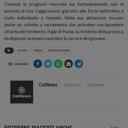
Cosenza in prognosi riservata ma fortunatamente non in
pericolo di vita. L’aggressore, già noto alle Forze dell’ordine, è
stato individuato e fermato. Nella sua abitazione trovato
anche un coltello a serramanico che potrebbe corrispondere
all’arma del ferimento. Il gip di Paola, su richiesta della procura,
ha disposto la misura cautelare in carcere del giovane.
arresto
Scalea
tentato omicidio
Condividi
CalNews
27585 Posts
0 Comments
POTREBBE PIACERTI ANCHE