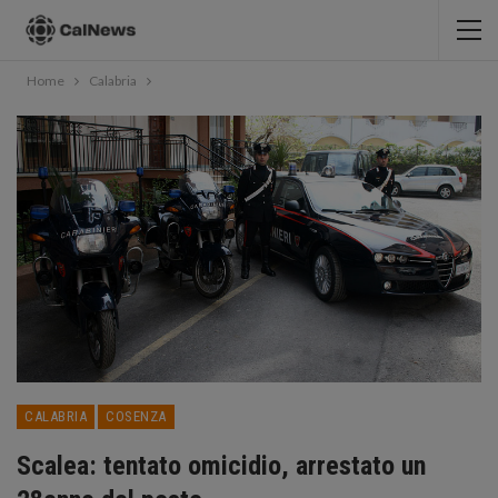
Home
Calabria
CALABRIA
COSENZA
Scalea: tentato omicidio, arrestato un