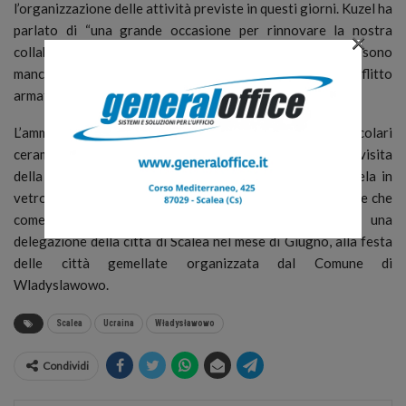
l’organizzazione delle attività previste in questi giorni. Kuzel ha
parlato di “una grande occasione per rinnovare la nostra
×
collaborazione e instaurare nuove amicizie” e non sono
mancate anche parole di sostegno alle vittime del conflitto
armato in Ucraina.
L’amministrazione comunale ha poi consegnato delle particolari
ceramiche artigianali realizzate appositamente per la visita
della delegazione polacca che ha ricambiato con una vela in
vetro e cristallo simbolo del percorso da compiere insieme che
come prossima tappa prevede la partecipazione i una
delegazione della città di Scalea nel mese di Giugno, alla festa
delle città gemellate organizzata dal Comune di
Wladyslawowo.
Scalea
Ucraina
Władysławowo
Condividi