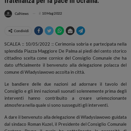
fratellanza per la pace in Ucraina.
il
10 Mag 2022
CalNews
Condividi
SCALEA :: 10/05/2022 :: Cerimonia sobria e partecipata nella
splendida Piazza Maggiore De Palma ai piedi del cento storico
cittadino scelta come cornice del Consiglio Comunale che ha
dato ufficialmente il benvenuto alla delegazione polacca del
comune di Wladyslawowo accolta in città.
Le bandiere delle due nazioni ad adornare il tavolo del
Consiglio e gli inni nazionali suonati solennemente prima degli
interventi hanno contribuito a creare un’emozionante
atmosfera nella quale si sono susseguiti gli interventi.
A dare il benvenuto alla delegazione di Wladyslawowo guidata
dal sindaco Roman Kuzel, il Presidente del Consiglio Comunale
Gaetano Bruno il quale ha sottolineato la necessità di