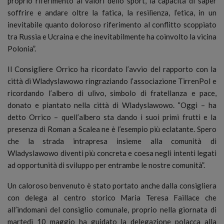
proprio riferimento ai valori dello sport, la capacità di saper
soffrire e andare oltre la fatica, la resilienza, l’etica, in un
inevitabile quanto doloroso riferimento al conflitto scoppiato
tra Russia e Ucraina e che inevitabilmente ha coinvolto la vicina
Polonia”.
Il Consigliere Orrico ha ricordato l’avvio del rapporto con la
città di Wladyslawowo ringraziando l’associazione TirrenPol e
ricordando l’albero di ulivo, simbolo di fratellanza e pace,
donato e piantato nella città di Wladyslawowo. “Oggi – ha
detto Orrico – quell’albero sta dando i suoi primi frutti e la
presenza di Roman a Scalea ne è l’esempio più eclatante. Spero
che la strada intrapresa insieme alla comunità di
Wladyslawowo diventi più concreta e coesa negli intenti legati
ad opportunità di sviluppo per entrambe le nostre comunità”.
Un caloroso benvenuto è stato portato anche dalla consigliera
con delega al centro storico Maria Teresa Faillace che
all’indomani del consiglio comunale, proprio nella giornata di
martedì 10 maggio ha guidato la delegazione polacca alla