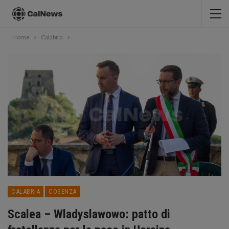
Home
Calabria
CALABRIA
COSENZA
Scalea – Wladyslawowo: patto di