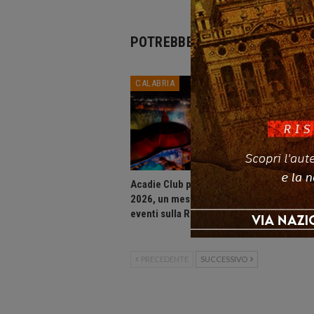
POTREBBE PIACERTI ANCHE
CALABRIA
CALABR
Acadie Club presenta: Agosto
Consigli
2026, un mese di grandi
Calabri
eventi sulla Riviera dei Cedri.
assesta
bilanci
PRECEDENTE
SUCCESSIVO