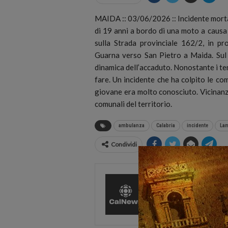
MAIDA :: 03/06/2026 :: Incidente morta
di 19 anni a bordo di una moto a causa 
sulla Strada provinciale 162/2, in pro
Guarna verso San Pietro a Maida.
Sul
dinamica dell’accaduto. Nonostante i tent
fare. Un incidente che ha colpito le co
giovane era molto conosciuto. Vicinanza
comunali del territorio.
ambulanza
Calabria
incidente
Lam
Condividi
CalNews
27585 Pos
Comments