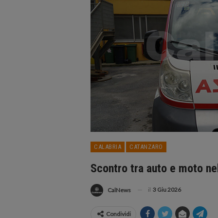
CALABRIA
CATANZARO
Scontro tra auto e moto n
il
3 Giu 2026
CalNews
Condividi