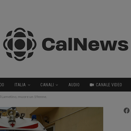
DO
ITALIA
CANALI
AUDIO
CANALE VIDEO
el Lametino, muore un 19enne.
Fa