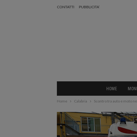
CONTATTI
PUBBLICITA’
HOME
MON
Home
Calabria
Scontro tra auto e moto n