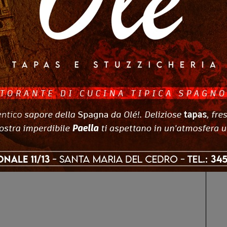
Altri Di Autore
IA
CALABRIA
o regionale della
Praia a Mare: ordinanza anti-
a approva
movida, vietate le uscite
mento e variazioni
notturne ai minori di 14 anni.
o…