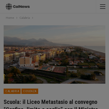
Home
Calabria
CALABRIA
COSENZA
Scuola: il Liceo Metastasio al convegno