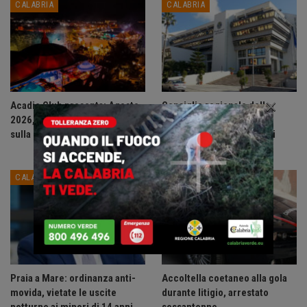
CALABRIA
CALABRIA
×
Acadie Club presenta: Agosto
Consiglio regionale della
2026, un mese di grandi eventi
Calabria approva
sulla Riviera dei Cedri.
assestamento e variazioni
bilancio…
CALABRIA
CALABRIA
Praia a Mare: ordinanza anti-
Accoltella coetaneo alla gola
movida, vietate le uscite
durante litigio, arrestato