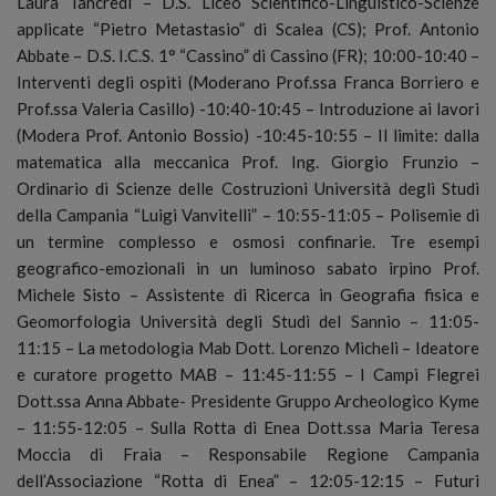
Laura Tancredi – D.S. Liceo Scientifico-Linguistico-Scienze
applicate “Pietro Metastasio” di Scalea (CS); Prof. Antonio
Abbate – D.S. I.C.S. 1° “Cassino” di Cassino (FR); 10:00-10:40 –
Interventi degli ospiti (Moderano Prof.ssa Franca Borriero e
Prof.ssa Valeria Casillo) -10:40-10:45 – Introduzione ai lavori
(Modera Prof. Antonio Bossio) -10:45-10:55 – Il limite: dalla
matematica alla meccanica Prof. Ing. Giorgio Frunzio –
Ordinario di Scienze delle Costruzioni Università degli Studi
della Campania “Luigi Vanvitelli” – 10:55-11:05 – Polisemie di
un termine complesso e osmosi confinarie. Tre esempi
geografico-emozionali in un luminoso sabato irpino Prof.
Michele Sisto – Assistente di Ricerca in Geografia fisica e
Geomorfologia Università degli Studi del Sannio – 11:05-
11:15 – La metodologia Mab Dott. Lorenzo Micheli – Ideatore
e curatore progetto MAB – 11:45-11:55 – I Campi Flegrei
Dott.ssa Anna Abbate- Presidente Gruppo Archeologico Kyme
– 11:55-12:05 – Sulla Rotta di Enea Dott.ssa Maria Teresa
Moccia di Fraia – Responsabile Regione Campania
dell’Associazione “Rotta di Enea” – 12:05-12:15 – Futuri