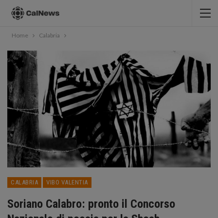
Home
Calabria
CALABRIA
VIBO VALENTIA
Soriano Calabro: pronto il Concorso