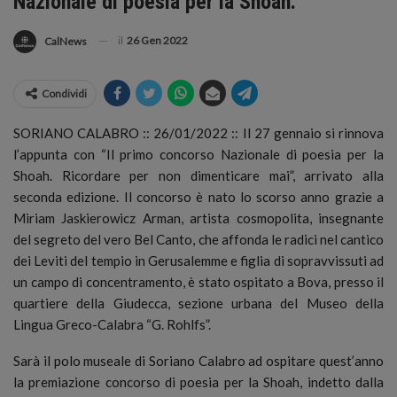
Nazionale di poesia per la Shoah.
il
26 Gen 2022
CalNews
Condividi
SORIANO CALABRO :: 26/01/2022 :: Il 27 gennaio si rinnova
l’appunta con “Il primo concorso Nazionale di poesia per la
Shoah.
Ricordare per non dimenticare mai”, arrivato alla
seconda edizione. Il concorso è nato lo scorso anno grazie a
Miriam Jaskierowicz Arman, artista cosmopolita, insegnante
del segreto del vero Bel Canto, che affonda le radici nel cantico
dei Leviti del tempio in Gerusalemme e figlia di sopravvissuti ad
un campo di concentramento, è stato ospitato a Bova, presso il
quartiere della Giudecca, sezione urbana del Museo della
Lingua Greco-Calabra “G. Rohlfs”.
Sarà il polo museale di Soriano Calabro ad ospitare quest’anno
la premiazione concorso di poesia per la Shoah, indetto dalla