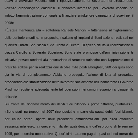
scavi di Soverato Vecchia, con il riposizionamento di Soverato nel circuito delle
valenze archeologiche calabresi. Il rinnovato interesse per Soverato Vecchia ha
indotto l'amministrazione comunale a finanziare un'ulteriore campagna di scavi per il
2008».
«È stata mantenuta alta – sottolinea Raffaele Mancini – l'attenzione al miglioramento
delle periferie cittadine. In proposito, risaltano gli impianti di illuminazione realizzati nei
quartieri Turrati, San Nicola e via Trento e Trieste. Di spicco risulta la realizzazione di
piazza Cardillo a Soverato Superiore. Sono state promosse dall'amministrazione le
iniziative private tendenti alla costruzione di strutture turistiche con l'approvazione di
pratiche edilizie per la realizzazione di oltre mille posti alberghieri, 260 dei quali sono
già in via di completamento. Abbiamo proseguito l'azione di lotta al precariato
procedendo alla stabilizzazione di tre lavoratori socialmente utili, nonostante il Governo
Prodi non sostiene adeguatamente tali operazioni nei comuni superiori ai cinquemila
abitanti».
Sul fronte del riconoscimento dei debiti fuori bilancio, il primo cittadino, puntualizza:
«Sono stati, purtroppo, nel 2007 riconosciuti e in parte già pagati debiti fuori bilancio
per cause perse, aperte dalle precedenti amministrazioni, per circa ottocento
sessanta mila euro; cinquecento mila dei quali derivanti dall'esproprio di terreni nel
1995, per costruire cooperative. Quest'ultimi saranno pagati quasi tutti nel corso del