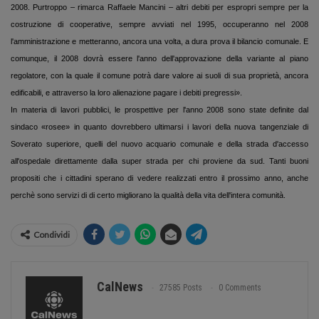
2008. Purtroppo – rimarca Raffaele Mancini – altri debiti per espropri sempre per la
costruzione di cooperative, sempre avviati nel 1995, occuperanno nel 2008
l'amministrazione e metteranno, ancora una volta, a dura prova il bilancio comunale. E
comunque, il 2008 dovrà essere l'anno dell'approvazione della variante al piano
regolatore, con la quale il comune potrà dare valore ai suoli di sua proprietà, ancora
edificabili, e attraverso la loro alienazione pagare i debiti pregressi».
In materia di lavori pubblici, le prospettive per l'anno 2008 sono state definite dal
sindaco «rosee» in quanto dovrebbero ultimarsi i lavori della nuova tangenziale di
Soverato superiore, quelli del nuovo acquario comunale e della strada d'accesso
all'ospedale direttamente dalla super strada per chi proviene da sud. Tanti buoni
propositi che i cittadini sperano di vedere realizzati entro il prossimo anno, anche
perchè sono servizi di di certo migliorano la qualità della vita dell'intera comunità.
Condividi
CalNews
27585 Posts
0 Comments