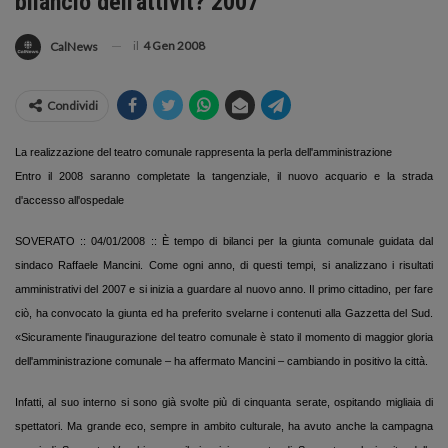
bilancio dell'attivit? 2007
il
4 Gen 2008
CalNews
Condividi
La realizzazione del teatro comunale rappresenta la perla dell'amministrazione
Entro il 2008 saranno completate la tangenziale, il nuovo acquario e la strada
d'accesso all'ospedale
SOVERATO :: 04/01/2008 :: È tempo di bilanci per la giunta comunale guidata dal
sindaco Raffaele Mancini. Come ogni anno, di questi tempi, si analizzano i risultati
amministrativi del 2007 e si inizia a guardare al nuovo anno. Il primo cittadino, per fare
ciò, ha convocato la giunta ed ha preferito svelarne i contenuti alla Gazzetta del Sud.
«Sicuramente l'inaugurazione del teatro comunale è stato il momento di maggior gloria
dell'amministrazione comunale – ha affermato Mancini – cambiando in positivo la città.
Infatti, al suo interno si sono già svolte più di cinquanta serate, ospitando migliaia di
spettatori. Ma grande eco, sempre in ambito culturale, ha avuto anche la campagna