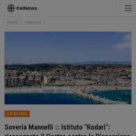
Home
Catanzaro
CATANZARO
Soveria Mannelli :: Istituto "Rodari":