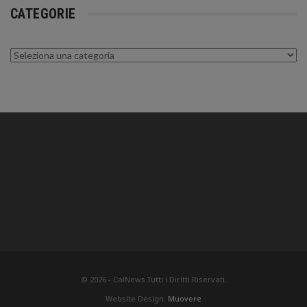
CATEGORIE
Categorie
© 2026 - CalNews.Tutti i Diritti Riservati.
Website Design:
Muovere