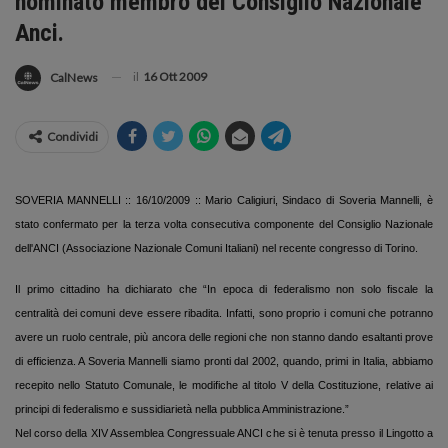
nominato membro del Consiglio Nazionale
Anci.
il
16 Ott 2009
CalNews
Condividi
SOVERIA MANNELLI :: 16/10/2009 :: Mario Caligiuri, Sindaco di Soveria Mannelli, è
stato confermato per la terza volta consecutiva componente del Consiglio Nazionale
dell'ANCI (Associazione Nazionale Comuni Italiani) nel recente congresso di Torino.
Il primo cittadino ha dichiarato che “In epoca di federalismo non solo fiscale la
centralità dei comuni deve essere ribadita. Infatti, sono proprio i comuni che potranno
avere un ruolo centrale, più ancora delle regioni che non stanno dando esaltanti prove
di efficienza. A Soveria Mannelli siamo pronti dal 2002, quando, primi in Italia, abbiamo
recepito nello Statuto Comunale, le modifiche al titolo V della Costituzione, relative ai
principi di federalismo e sussidiarietà nella pubblica Amministrazione.”
Nel corso della XIV Assemblea Congressuale ANCI che si è tenuta presso il Lingotto a