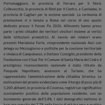
Portomaggiore, in provincia di Ferrara per il Nord,
Collevecchio, in provincia di Rieti per il Centro, e Castiadas, in
provincia di Cagliari per la sezione speciale. La cerimonia di
premiazione si è tenuta a Roma nel corso di uno spazio
dedicato presso il Forum Pa 2026. All’evento hanno preso
parte i primi cittadini dei territori vincitori insieme ai vertici
delle istituzioni promotrici. Al tavolo dei relatori erano
presenti Marialuisa Forte, vicepresidente nazionale Anci con
delega su Mezzogiorno e politiche per la coesione territoriale
e sindaca di Campobasso, e Stefano Consiglio, presidente della
Fondazione con il Sud. Per il Comune di Santa Maria del Cedro il
prestigioso riconoscimento nazionale è stato ritirato da
Pasquale Napolitano, assessore al Turismo, che ha
rappresentato l’amministrazione della cittadina tirrenica. Le
motivazioni del premio evidenziano come il borgo di poco più di
5.200 abitanti, in provincia di Cosenza, registri un significativo
scostamento positivo della popolazione residente, con un
incremento generale dell’1,4%. I dati demografici mettono in
luce una crescita del 7,7% nella fascia di età tra zero e quattro