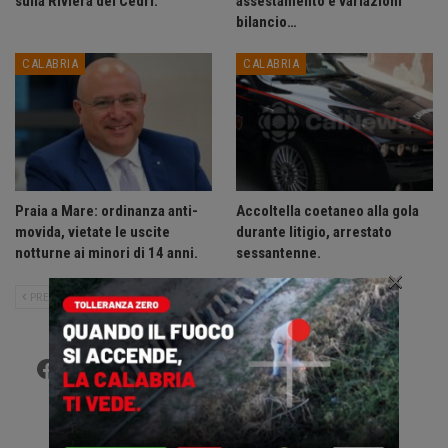
sulla Riviera dei Cedri.
assestamento e variazioni
bilancio…
CALABRIA
CALABRIA
Praia a Mare: ordinanza anti-
Accoltella coetaneo alla gola
movida, vietate le uscite
durante litigio, arrestato
notturne ai minori di 14 anni.
sessantenne.
×
PRECEDENTE
SUCCESSIVO
Facebook
Twitter