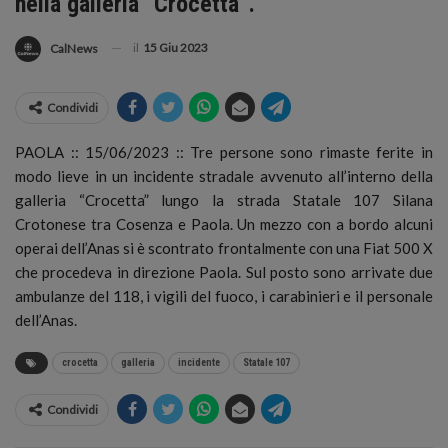
nella galleria “Crocetta”.
il
15 Giu 2023
CalNews
Condividi
PAOLA :: 15/06/2023 :: Tre persone sono rimaste ferite in
modo lieve in un incidente stradale avvenuto all’interno della
galleria “Crocetta”
lungo la strada Statale 107 Silana
Crotonese tra Cosenza e Paola. Un mezzo con a bordo alcuni
operai dell’Anas si è scontrato frontalmente con una Fiat 500 X
che procedeva in direzione Paola. Sul posto sono arrivate due
ambulanze del 118, i vigili del fuoco, i carabinieri e il personale
dell’Anas.
crocetta
galleria
incidente
Statale 107
Condividi