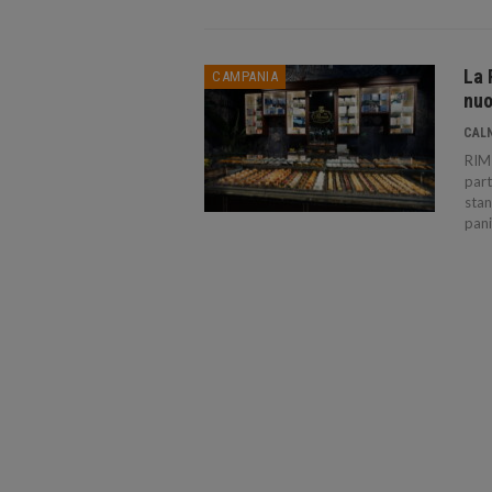
La 
CAMPANIA
nuo
CAL
RIMI
part
stan
pani