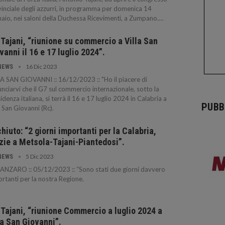
inciale degli azzurri, in programma per domenica 14
aio, nei saloni della Duchessa Ricevimenti, a Zumpano.…
 Tajani, “riunione su commercio a Villa San
vanni il 16 e 17 luglio 2024”.
16 Dic 2023
NEWS
A SAN GIOVANNI :: 16/12/2023 :: "Ho il piacere di
nciarvi che il G7 sul commercio internazionale, sotto la
idenza italiana, si terrà il 16 e 17 luglio 2024 in Calabria a
PUBB
a San Giovanni (Rc).
hiuto: “2 giorni importanti per la Calabria,
zie a Metsola-Tajani-Piantedosi”.
5 Dic 2023
NEWS
NZARO :: 05/12/2023 :: “Sono stati due giorni davvero
rtanti per la nostra Regione.
 Tajani, “riunione Commercio a luglio 2024 a
la San Giovanni”.