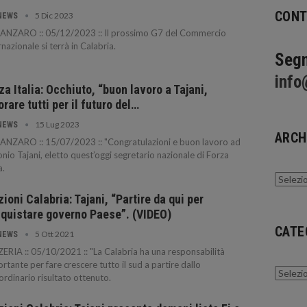
CONT
5 Dic 2023
NEWS
ANZARO :: 05/12/2023 :: Il prossimo G7 del Commercio
rnazionale si terrà in Calabria.
Segn
info
za Italia: Occhiuto, “buon lavoro a Tajani,
orare tutti per il futuro del…
15 Lug 2023
NEWS
ARCH
ANZARO :: 15/07/2023 :: "Congratulazioni e buon lavoro ad
nio Tajani, eletto quest’oggi segretario nazionale di Forza
a.
Archivi
zioni Calabria: Tajani, “Partire da qui per
quistare governo Paese”. (VIDEO)
CATE
5 Ott 2021
NEWS
ERIA :: 05/10/2021 :: "La Calabria ha una responsabilità
rtante per fare crescere tutto il sud a partire dallo
Catego
ordinario risultato ottenuto.