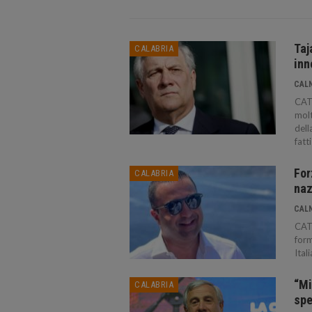
Taj
CALABRIA
inn
CAL
CAT
molt
dell
fatt
For
CALABRIA
naz
CAL
CAT
form
Itali
“Mi
CALABRIA
spe