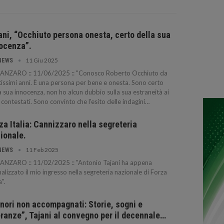
ani, “Occhiuto persona onesta, certo della sua
ocenza”.
11 Giu 2025
NEWS
ANZARO :: 11/06/2025 :: "Conosco Roberto Occhiuto da
issimi anni. È una persona per bene e onesta. Sono certo
a sua innocenza, non ho alcun dubbio sulla sua estraneità ai
i contestati. Sono convinto che l'esito delle indagini…
za Italia: Cannizzaro nella segreteria
ionale.
11 Feb 2025
NEWS
ANZARO :: 11/02/2025 :: "Antonio Tajani ha appena
alizzato il mio ingresso nella segreteria nazionale di Forza
a".
nori non accompagnati: Storie, sogni e
ranze”, Tajani al convegno per il decennale…