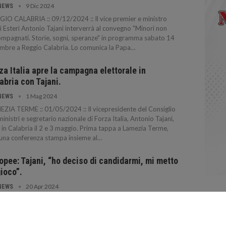
9 Dic 2024
NEWS
IO CALABRIA :: 09/12/2024 :: Il vice premier e ministro
i Esteri Antonio Tajani interverrà al convegno "Minori non
mpagnati. Storie, sogni, speranze" in programma sabato 14
mbre a Reggio Calabria. Lo comunica la Papa…
za Italia apre la campagna elettorale in
abria con Tajani.
1 Mag 2024
NEWS
ZIA TERME :: 01/05/2024 :: Il vicepresidente del Consiglio
ministri e segretario nazionale di Forza Italia, Antonio Tajani,
 in Calabria il 2 e 3 maggio. Prima tappa a Lamezia Terme,
una conferenza stampa insieme al…
opee: Tajani, “ho deciso di candidarmi, mi metto
gioco”.
20 Apr 2024
NEWS
 :: 20/04/2024 :: "Ho deciso di candidarmi alle elezioni
pee. Ho scelto di mettermi in gioco per tutto il movimento di
a Italia, per chi mi ha eletto come segretario nazionale.