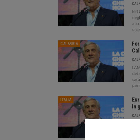
CAL
REGG
degl
acco
dice
For
CALABRIA
Cal
CAL
LAME
dei 
sarà
per 
Eur
ITALIA
in 
CAL
ROMA
euro
Forz