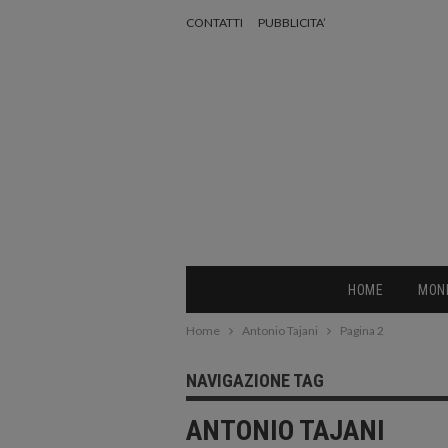
CONTATTI
PUBBLICITA’
HOME
MON
Home
Antonio Tajani
Pagina 2
NAVIGAZIONE TAG
ANTONIO TAJANI