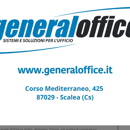
za Italia: Occhiuto, “Tajani persona giusta al
to giusto, io onorato per ruolo…
24 Feb 2024
NEWS
 :: 24/02/2024 :: "Congratulazioni al nostro segretario
nio Tajani, acclamato in modo chiaro e unanime da tutto il
resso nazionale di Forza Italia.
 Tajani, “auguri di pronto recupero a Occhiuto
o incidente auto”.
14 Gen 2024
NEWS
NZA :: 14/01/2024 :: "Un abbraccio al Presidente della
bria Roberto Occhiuto e al suo staff rimasti coinvolti in un
dente stradale tra Pizzo e Lamezia Terme.
enza: Forza Italia verso il congresso
vinciale alla presenza di Antonio Tajani.
8 Gen 2024
NEWS
NZA :: 08/01/2024 :: Sarà il vicepremier e coordinatore
onale di Forza Italia, Antonio Tajani, ad aprire il congresso