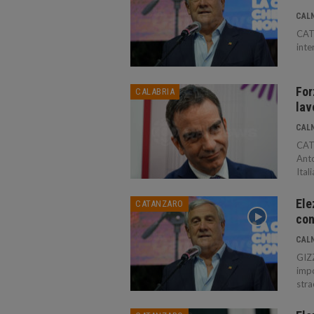
CAL
CAT
inte
For
CALABRIA
lav
CAL
CAT
Anto
Itali
Ele
CATANZARO
con
CAL
GIZZ
impo
stra