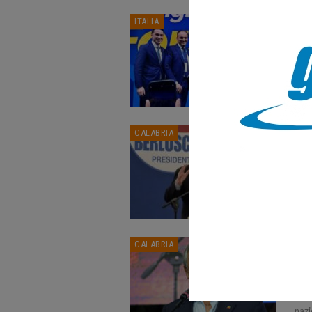
For
ITALIA
pos
CAL
ROMA
Anto
Cong
FI:
CALABRIA
dop
CAL
COSE
Cala
inci
Cos
CALABRIA
pro
CAL
COSE
nazi