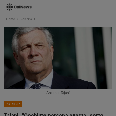
Home
Calabria
Antonio Tajani
CALABRIA
Tajani, “Occhiuto persona onesta, certo