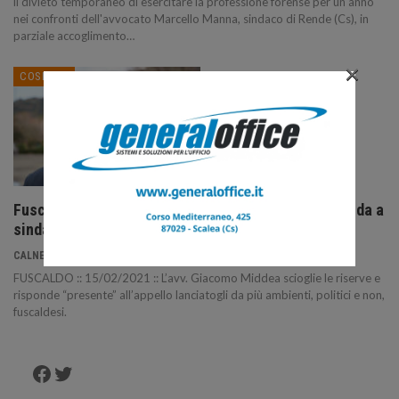
il divieto temporaneo di esercitare la professione forense per un anno
nei confronti dell'avvocato Marcello Manna, sindaco di Rende (Cs), in
parziale accoglimento…
×
COSENZA
Fuscaldo: amministrative, Giacomo Middea si candida a
sindaco.
15 Feb 2021
CALNEWS
FUSCALDO :: 15/02/2021 :: L’avv. Giacomo Middea scioglie le riserve e
risponde “presente” all’appello lanciatogli da più ambienti, politici e non,
fuscaldesi.
Facebook
Twitter