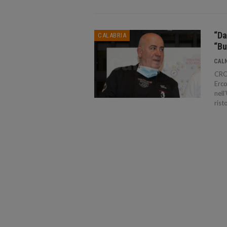
“Da
CALABRIA
“Bu
CAL
CROT
Erco
nell
rist