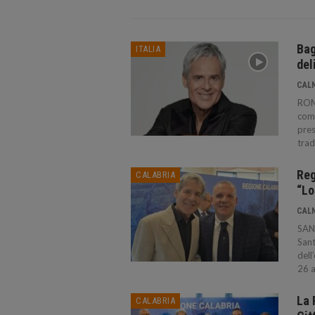
Bag
ITALIA
del
CAL
ROMA
comp
pres
trad
Reg
CALABRIA
“Lo
CAL
SANT
Sant
dell
26 a
La 
CALABRIA