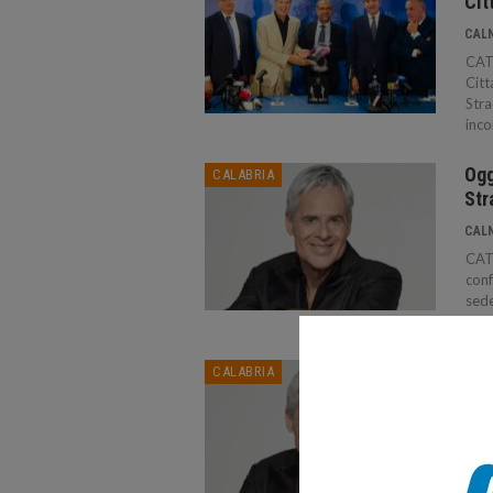
Cit
CAL
CATA
Citt
Stra
inco
Ogg
CALABRIA
Str
CAL
CATA
conf
sede
cons
San
CALABRIA
acc
arr
CAL
SAN