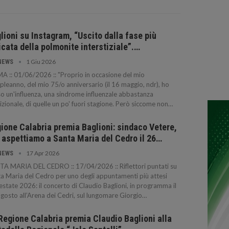
lioni su Instagram, “Uscito dalla fase più
icata della polmonite interstiziale”.…
1 Giu 2026
NEWS
 :: 01/06/2026 :: "Proprio in occasione del mio
leanno, del mio 75/o anniversario (il 16 maggio, ndr), ho
o un'influenza, una sindrome influenzale abbastanza
izionale, di quelle un po' fuori stagione. Però siccome non…
ione Calabria premia Baglioni: sindaco Vetere,
 aspettiamo a Santa Maria del Cedro il 26…
17 Apr 2026
NEWS
A MARIA DEL CEDRO :: 17/04/2026 :: Riflettori puntati su
a Maria del Cedro per uno degli appuntamenti più attesi
’estate 2026: il concerto di Claudio Baglioni, in programma il
gosto all’Arena dei Cedri, sul lungomare Giorgio…
Regione Calabria premia Claudio Baglioni alla