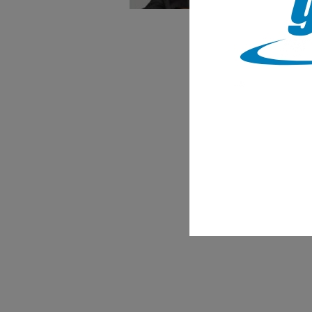
Cedr
stor
stru