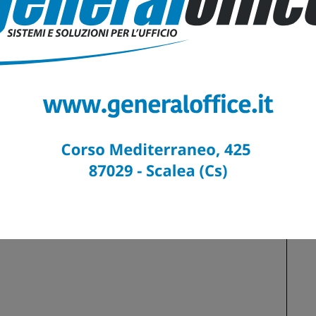
o (Cs) si prepara a scrivere una nuova pagina della sua
ia culturale e turistica con la nascita dell’Arena dei Cedri, una
ttura moderna e capiente, pensata per ospitare i…