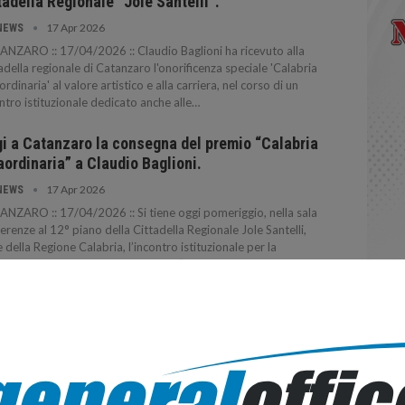
tadella Regionale “Jole Santelli”.
17 Apr 2026
NEWS
NZARO :: 17/04/2026 :: Claudio Baglioni ha ricevuto alla
adella regionale di Catanzaro l'onorificenza speciale 'Calabria
ordinaria' al valore artistico e alla carriera, nel corso di un
ntro istituzionale dedicato anche alle…
i a Catanzaro la consegna del premio “Calabria
aordinaria” a Claudio Baglioni.
17 Apr 2026
NEWS
NZARO :: 17/04/2026 :: Si tiene oggi pomeriggio, nella sala
erenze al 12° piano della Cittadella Regionale Jole Santelli,
 della Regione Calabria, l’incontro istituzionale per la
egna del riconoscimento speciale “Calabria…
ta Maria del Cedro e la Riviera dei Cedri
olgono l’Arena dei Cedri: il 26 agosto 2026
iva…
28 Set 2025
NEWS
TA MARIA DEL CEDRO :: 28/09/2025 :: Santa Maria del