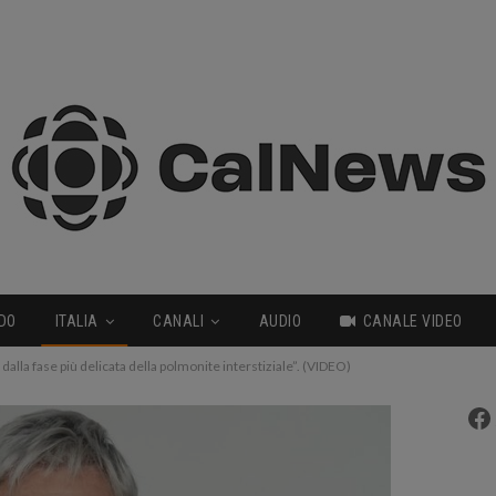
DO
ITALIA
CANALI
AUDIO
CANALE VIDEO
dalla fase più delicata della polmonite interstiziale”. (VIDEO)
Fa