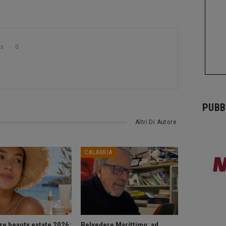
ts
0
PUBB
Altri Di Autore
CALABRIA
e beauty estate 2026:
Belvedere Marittimo: ad