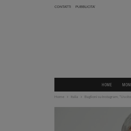
CONTATTI
PUBBLICITA’
HOME
MON
Home
Italia
Baglioni su Instagram, “Uscito 