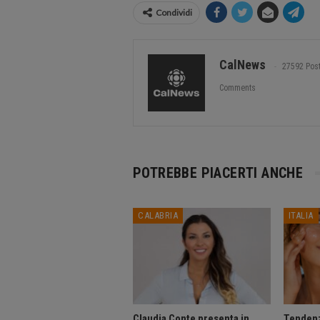
Condividi
CalNews
27592 Pos
Comments
POTREBBE PIACERTI ANCHE
CALABRIA
ITALIA
Claudia Conte presenta in
Tendenz