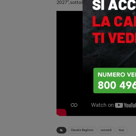
2027”, sottolinea.
Claudio Baglioni
concerti
tour