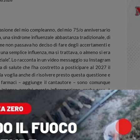
iu 2026
asione del mio compleanno, del mio 75/o anniversario
za, una sindrome influenzale abbastanza tradizionale, di
ome non passava ho deciso di fare degli accertamenti e
 una semplice influenza, ma si trattava, o almeno si era
iale”.
Lo racconta in un video messaggio su Instagram
 di salute che l’ha costretto a posticipare al 2027 il
la voglia anche di risolvere presto questa questione e
i farmaci – aggiunge il cantautore – sono comunque
iù intensa, perché questa infiammazione, anche rara, è
o, sistemato l’apparato, bisogna recuperare la sua
i ogni sera un repertorio anche piuttosto impegnativo”
la condizione e quindi abbiamo dovuto prendere una
hé è significato scegliere di prendere tutto il blocco
o che sarebbe partito il 29 di giugno da Venezia e
ostandolo esattamente di un anno, quindi dal 2026 al