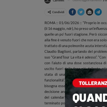
Ultimo aggiornamento
1 G
CalNews
Condividi
ROMA :: 01/06/2026 :: “Proprio in occ
(il 16 maggio, ndr), ho preso un’influen
quelle un po’ fuori stagione. Però sicc
alla fine è venuto fuori che non era solo
trattato di una polmonite acuta interstiz
Claudio Baglioni, parlando del problema
suo “GrandTour La vita è adesso”. “Con 
con l’aiuto di una dose sostanziosa d
uscito fuori dalla fase più delicata, p
stata di una certa rilevanza e adess
funzionalità”. Per “cantare tre ore quas
bisogna essere “proprio al meglio del
decisione anche dolorosa, difficile perc
del calendario del Grand Tour, quell
terminato poi a settembre a Torino, sp